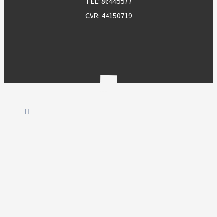
TEL:
86445577
CVR: 44150719