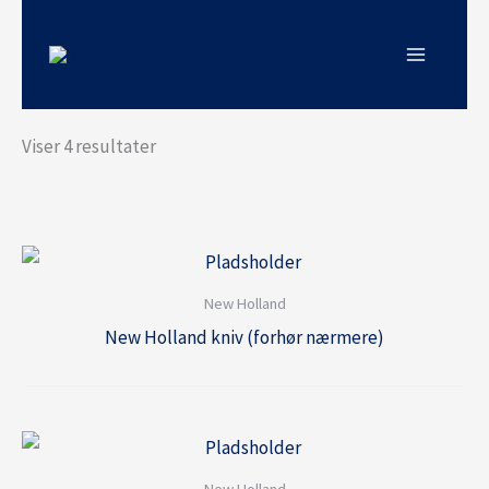
Gå
til
indholdet
Viser 4 resultater
New Holland
New Holland kniv (forhør nærmere)
New Holland