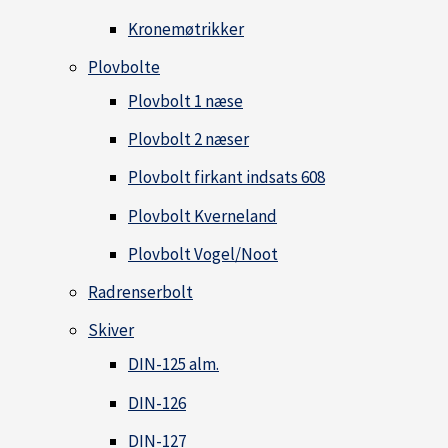
Kronemøtrikker
Plovbolte
Plovbolt 1 næse
Plovbolt 2 næser
Plovbolt firkant indsats 608
Plovbolt Kverneland
Plovbolt Vogel/Noot
Radrenserbolt
Skiver
DIN-125 alm.
DIN-126
DIN-127