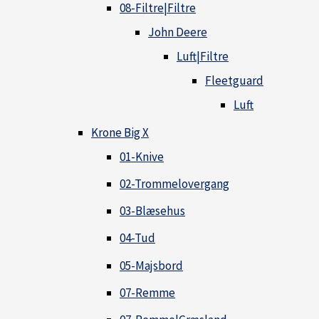
08-Filtre|Filtre
John Deere
Luft|Filtre
Fleetguard
Luft
Krone Big X
01-Knive
02-Trommelovergang
03-Blæsehus
04-Tud
05-Majsbord
07-Remme