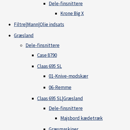
Dele-finsnittere
Krone Big X
Filtre|Mann|Olie indsats
Græsland
Dele-finsnittere
Case 8790
Claas 695 SL
01-Knive-modskær
06-Remme
Claas 695 SL|Græsland
Dele-finsnittere
Majsbord kædetræk
Græsmaskiner