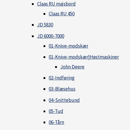
Claas RU majsbord
Claas RU 450
JD 5830
JD 6000-7000
01-Knive-modskær
01-Knive-modskær|Høstmaskiner
John Deere
02-Indføring
03-Blæsehus
04-Snittebund
05-Tud
06-Tårn