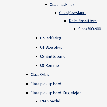
Græsmaskiner
Claas|Græsland
Dele-finsnittere
Claas 800-900
02-Indføring
04-Blæsehus
05-Snittebund
08-Remme
Claas Orbis
Claas pickup bord
Claas pickup bord|Kuglelejer
INA Special