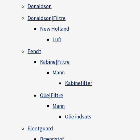
Donaldson
Donaldson|Filtre
New Holland
Luft
Fendt
Kabine|Filtre
Mann
Kabinefilter
Olie|Filtre
Mann
Olie indsats
Fleetguard
Brændstof