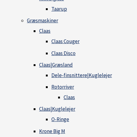
Taarup
Græsmaskiner
Claas
Claas Couger
Claas Disco
Claas|Græsland
Dele-finsnittere|Kuglelejer
Rotorriver
Claas
Claas|Kuglelejer
O-Ringe
Krone Big M