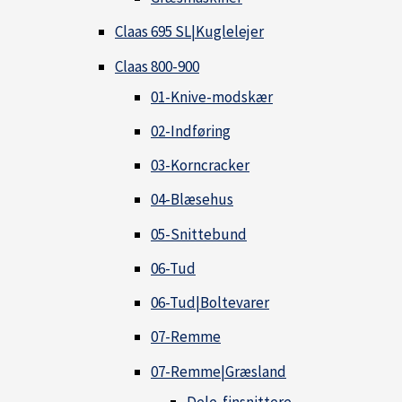
Claas 695 SL|Kuglelejer
Claas 800-900
01-Knive-modskær
02-Indføring
03-Korncracker
04-Blæsehus
05-Snittebund
06-Tud
06-Tud|Boltevarer
07-Remme
07-Remme|Græsland
Dele-finsnittere