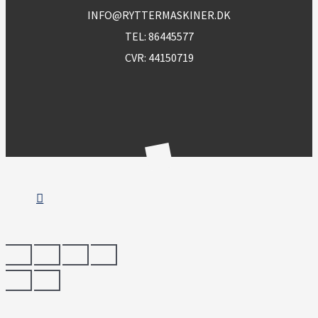
INFO@RYTTERMASKINER.DK
TEL:
86445577
CVR: 44150719