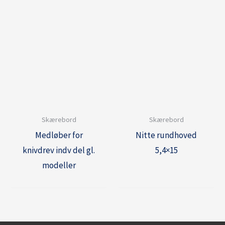
Skærebord
Skærebord
Medløber for
Nitte rundhoved
knivdrev indv del gl.
5,4×15
modeller