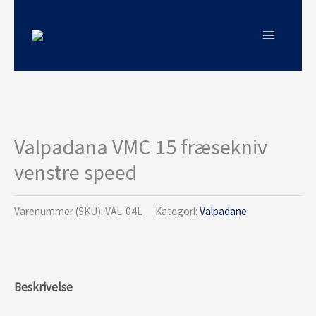
Gå
til
indholdet
Valpadana VMC 15 fræsekniv
venstre speed
Varenummer (SKU):
VAL-04L
Kategori:
Valpadane
Beskrivelse