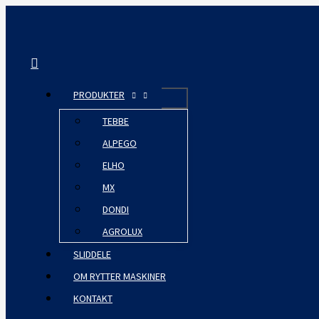
Gå
til
indholdet
Søg
PRODUKTER
TEBBE
ALPEGO
ELHO
MX
DONDI
AGROLUX
SLIDDELE
OM RYTTER MASKINER
KONTAKT