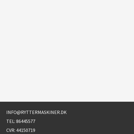
INFO@RYTTERMASKINER.DK
TEL:
86445577
CVR: 44150719