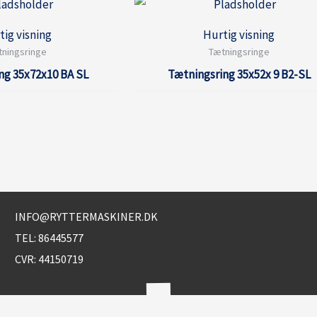
tig visning
Hurtig visning
ningsringe
Tætningsringe
ng 35x72x10 BA SL
Tætningsring 35x52x 9 B2-SL
INFO@RYTTERMASKINER.DK
TEL:
86445577
CVR: 44150719