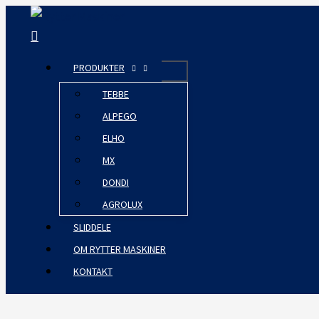
Gå
Søg
til
indholdet
PRODUKTER
TEBBE
ALPEGO
ELHO
MX
DONDI
AGROLUX
SLIDDELE
OM RYTTER MASKINER
KONTAKT