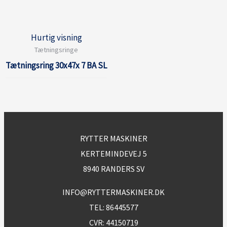
Hurtig visning
Tætningsringe
Tætningsring 30x47x 7 BA SL
RYTTER MASKINER
KERTEMINDEVEJ 5
8940 RANDERS SV
INFO@RYTTERMASKINER.DK
TEL:
86445577
CVR: 44150719