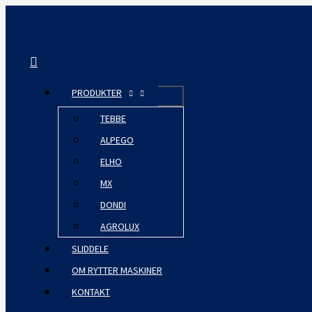
Gå
til
indholdet
Søg
PRODUKTER
TEBBE
ALPEGO
ELHO
MX
DONDI
AGROLUX
SLIDDELE
OM RYTTER MASKINER
KONTAKT