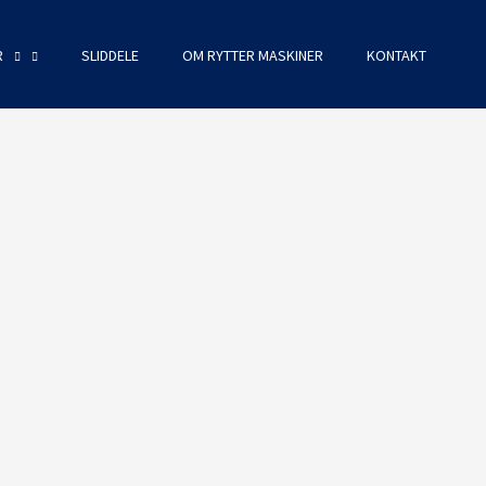
R
SLIDDELE
OM RYTTER MASKINER
KONTAKT