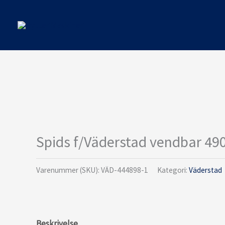
Gå
til
indholdet
Spids f/Väderstad vendbar 4
Varenummer (SKU):
VÄD-444898-1
Kategori:
Väderstad
Beskrivelse