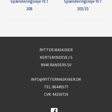
Spænderingsleje YET
Spænderingsleje YET
208
203/15
RYTTER MASKINER
KERTEMINDEVEJ 5
8940 RANDERS SV
INFO@RYTTERMASKINER.DK
TEL:
86445577
CVR: 44150719