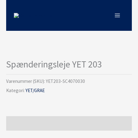
Gå
til
indholdet
Spænderingsleje YET 203
Varenummer (SKU):
YET203-SC4070030
Kategori:
YET/GRAE
Beskrivelse