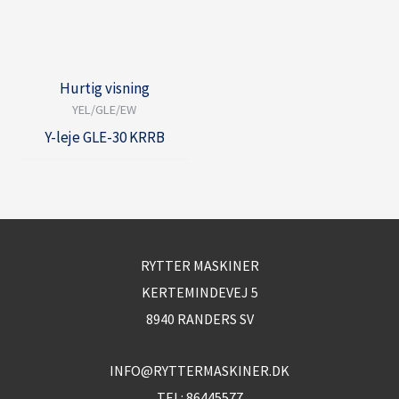
Hurtig visning
YEL/GLE/EW
Y-leje GLE-30 KRRB
RYTTER MASKINER
KERTEMINDEVEJ 5
8940 RANDERS SV
INFO@RYTTERMASKINER.DK
TEL:
86445577