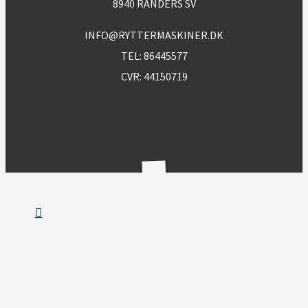
8940 RANDERS SV
INFO@RYTTERMASKINER.DK
TEL:
86445577
CVR: 44150719