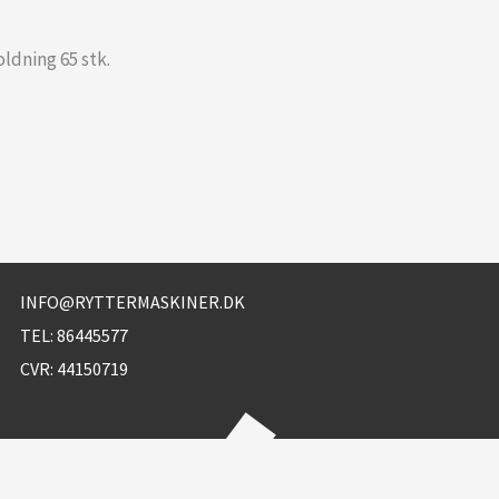
ldning 65 stk.
INFO@RYTTERMASKINER.DK
TEL:
86445577
CVR: 44150719