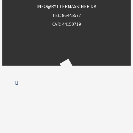
INFO@RYTTERMASKINER.DK
TEL:
86445577
CVR: 44150719