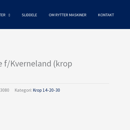
TER
SLIDDELE
OM RYTTER MASKINER
KONTAKT
e f/Kverneland (krop
73080
Kategori:
Krop 14-20-30