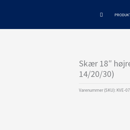
Søg
PRODUK
Skær 18″ højr
14/20/30)
Varenummer (SKU):
KVE-0