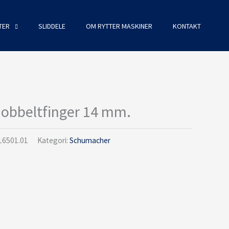
TER
SLIDDELE
OM RYTTER MASKINER
KONTAKT
obbeltfinger 14 mm.
16501.01
Kategori:
Schumacher