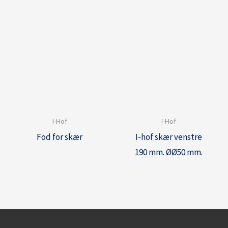
I-Hof
I-Hof
Fod for skær
I-hof skær venstre
190 mm. ØØ50 mm.