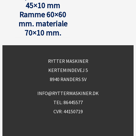
45×10 mm
Ramme 60×60
mm. materiale
70×10 mm.
RYTTER MASKINER
KERTEMINDEVEJ 5
8940 RANDERS SV
INFO@RYTTERMASKINER.DK
TEL:
86445577
CVR: 44150719