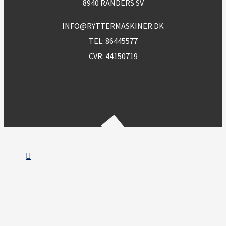
8940 RANDERS SV
INFO@RYTTERMASKINER.DK
TEL:
86445577
CVR: 44150719