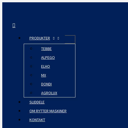
Gå
til
indholdet
Søg
PRODUKTER
TEBBE
ALPEGO
ELHO
MX
DONDI
AGROLUX
SLIDDELE
OM RYTTER MASKINER
KONTAKT