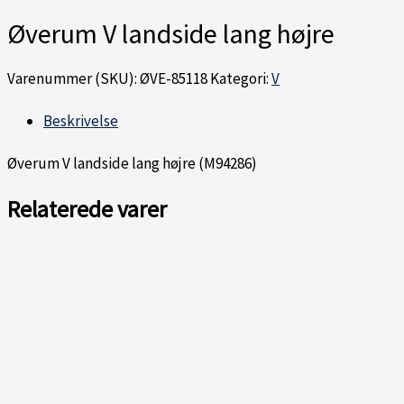
Øverum V landside lang højre
Varenummer (SKU):
ØVE-85118
Kategori:
V
Beskrivelse
Øverum V landside lang højre (M94286)
Relaterede varer