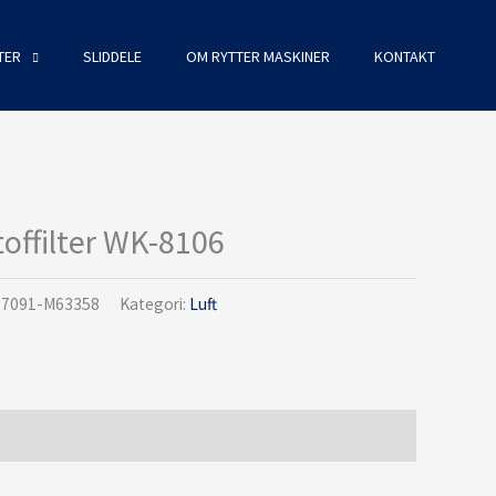
TER
SLIDDELE
OM RYTTER MASKINER
KONTAKT
ffilter WK-8106
27091-M63358
Kategori:
Luft