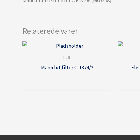
Mann brændstoffilter WK-8106 (M63358)
Relaterede varer
Luft
Mann luftfilter C-1374/2
Fle