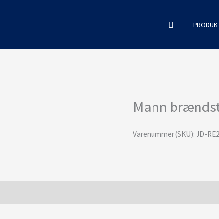
Søg
PRODUK
Mann brændsto
Varenummer (SKU):
JD-RE