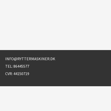
INFO@RYTTERMASKINER.DK
TEL:
86445577
CVR: 44150719