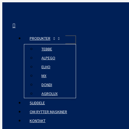
Gå
til
indholdet
Søg
PRODUKTER
TEBBE
ALPEGO
ELHO
MX
DONDI
AGROLUX
SLIDDELE
OM RYTTER MASKINER
KONTAKT