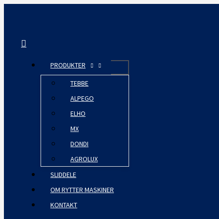
Gå
til
indholdet
Søg
PRODUKTER
TEBBE
ALPEGO
ELHO
MX
DONDI
AGROLUX
SLIDDELE
OM RYTTER MASKINER
KONTAKT