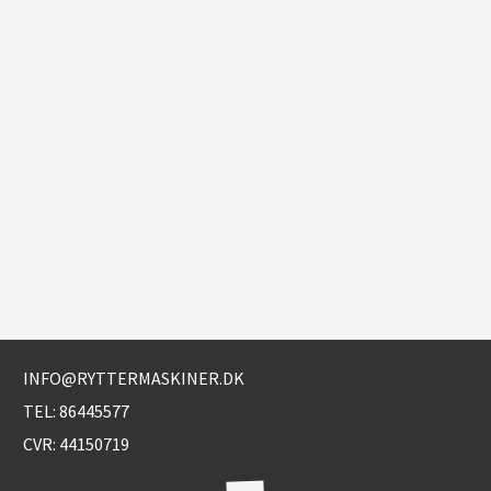
INFO@RYTTERMASKINER.DK
TEL:
86445577
CVR: 44150719