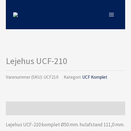
Gå
til
indholdet
Lejehus UCF-210
Varenummer (SKU):
UCF210
Kategori:
UCF Komplet
Beskrivelse
Lejehus UCF-210 komplet Ø50 mm. hulafstand 111,0 mm.