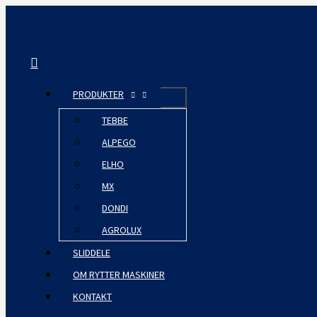
Gå
til
indholdet
Søg
PRODUKTER
TEBBE
ALPEGO
ELHO
MX
DONDI
AGROLUX
SLIDDELE
OM RYTTER MASKINER
KONTAKT