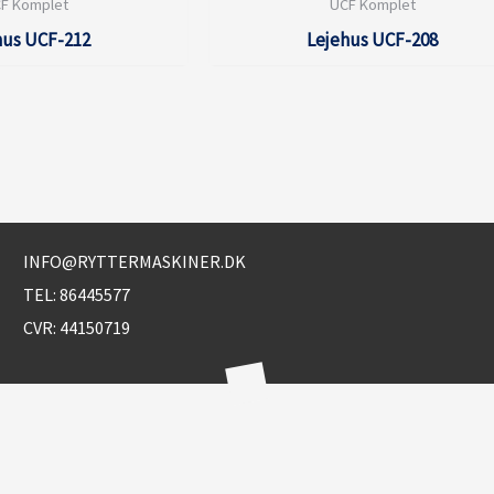
F Komplet
UCF Komplet
hus UCF-212
Lejehus UCF-208
INFO@RYTTERMASKINER.DK
TEL:
86445577
CVR: 44150719