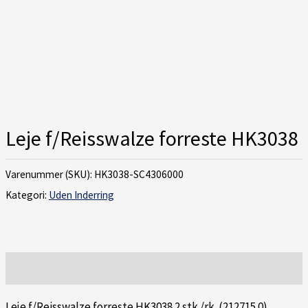
Leje f/Reisswalze forreste HK3038
Varenummer (SKU):
HK3038-SC4306000
Kategori:
Uden Inderring
Beskrivelse
Leje f/Reisswalze forreste HK3038 2 stk./rk. (212715.0)