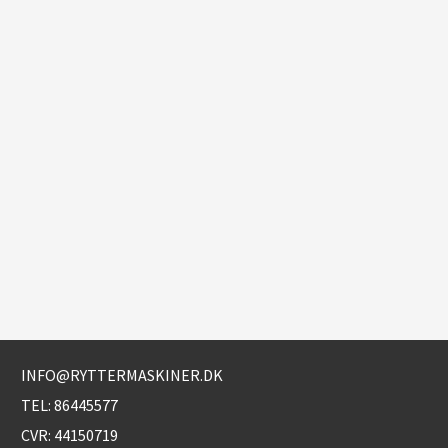
INFO@RYTTERMASKINER.DK
TEL:
86445577
CVR: 44150719