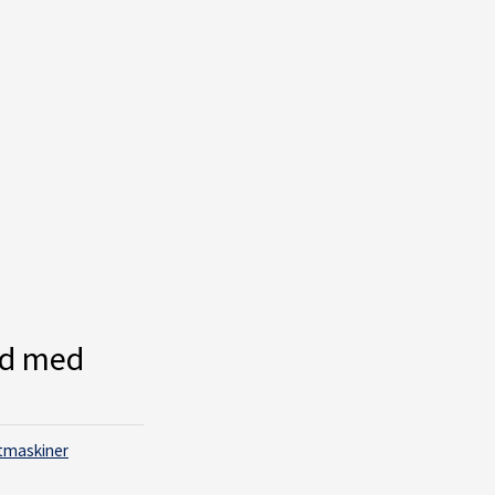
ed med
tmaskiner