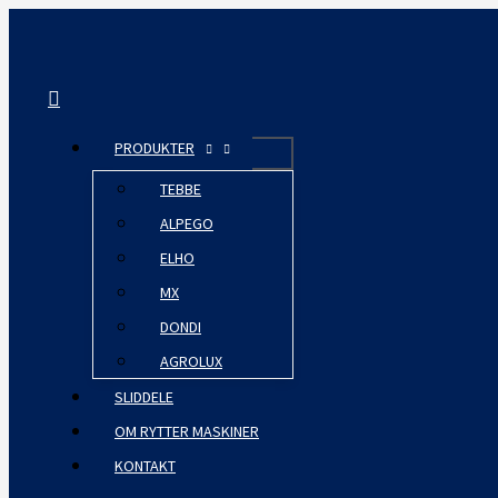
Gå
til
indholdet
Søg
PRODUKTER
TEBBE
ALPEGO
ELHO
MX
DONDI
AGROLUX
SLIDDELE
OM RYTTER MASKINER
KONTAKT