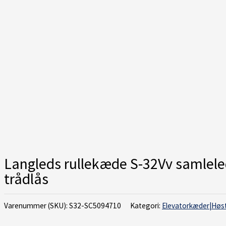
Langleds rullekæde S-32Vv samlel
trådlås
Varenummer (SKU):
S32-SC5094710
Kategori:
Elevatorkæder|Høs