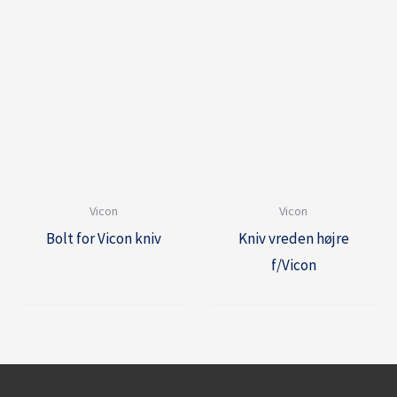
Vicon
Vicon
Bolt for Vicon kniv
Kniv vreden højre
f/Vicon