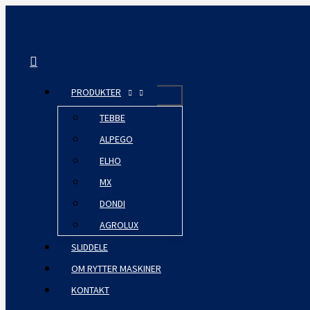
Gå
til
indholdet
Søg
PRODUKTER
TEBBE
ALPEGO
ELHO
MX
DONDI
AGROLUX
SLIDDELE
OM RYTTER MASKINER
KONTAKT