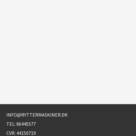
INFO@RYTTERMASKINER.DK
TEL:
86445577
CVR: 44150719