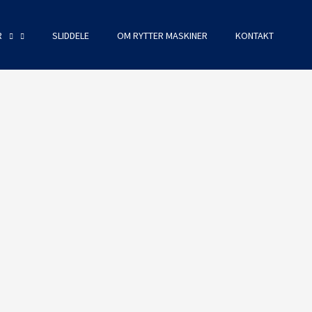
R
SLIDDELE
OM RYTTER MASKINER
KONTAKT