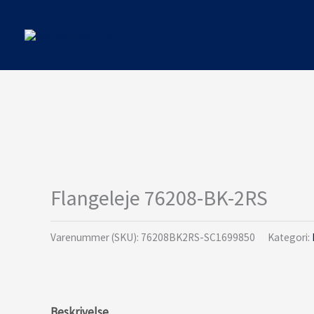
Gå
til
indholdet
Flangeleje 76208-BK-2RS
Varenummer (SKU):
76208BK2RS-SC1699850
Kategori:
Beskrivelse