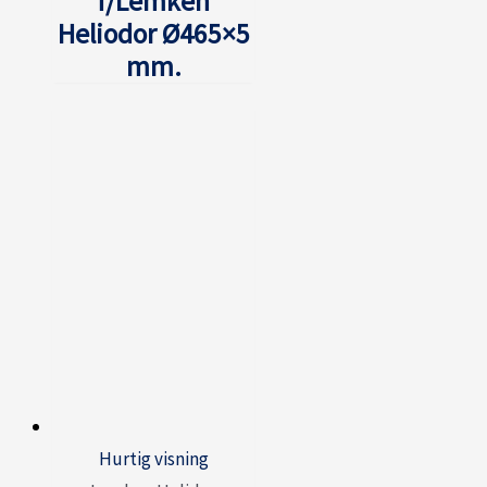
f/Lemken
Heliodor Ø465×5
mm.
Hurtig visning