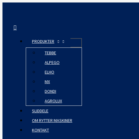
Gå
til
indholdet
Søg
PRODUKTER
TEBBE
ALPEGO
ELHO
MX
DONDI
AGROLUX
SLIDDELE
OM RYTTER MASKINER
KONTAKT