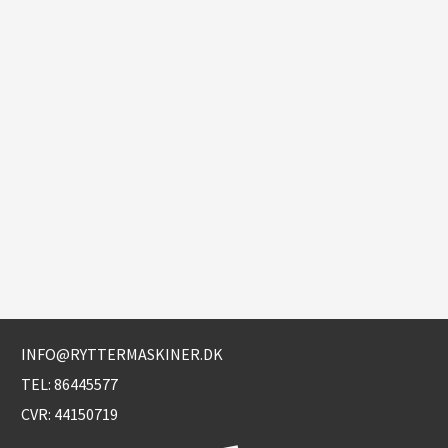
INFO@RYTTERMASKINER.DK
TEL:
86445577
CVR: 44150719