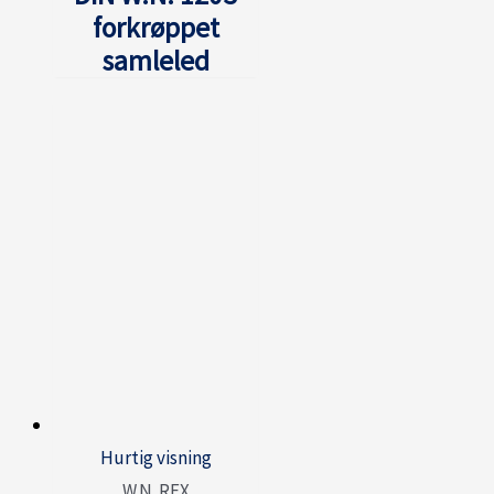
forkrøppet
samleled
Hurtig visning
W.N. REX