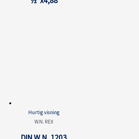
½”x4,88
Hurtig visning
W.N. REX
DIN W.N. 1203