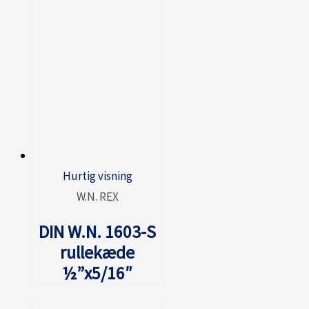
Hurtig visning
W.N. REX
DIN W.N. 1603-S
rullekæde
½”x5/16″