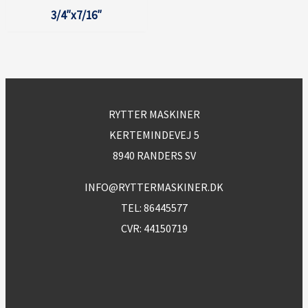
3/4″x7/16″
RYTTER MASKINER
KERTEMINDEVEJ 5
8940 RANDERS SV
INFO@RYTTERMASKINER.DK
TEL:
86445577
CVR: 44150719