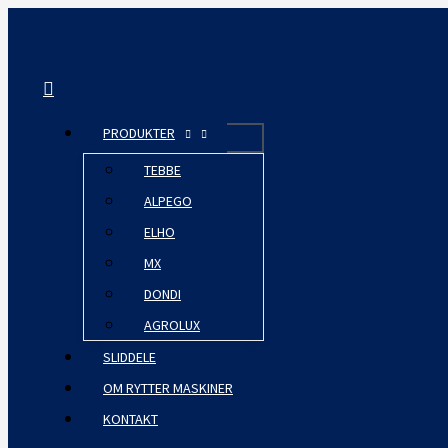
Gå
til
indholdet
Søg
PRODUKTER
TEBBE
ALPEGO
ELHO
MX
DONDI
AGROLUX
SLIDDELE
OM RYTTER MASKINER
KONTAKT