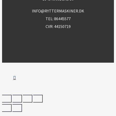
INFO@RYTTERMASKINER.DK
TEL:
86445577
CVR: 44150719