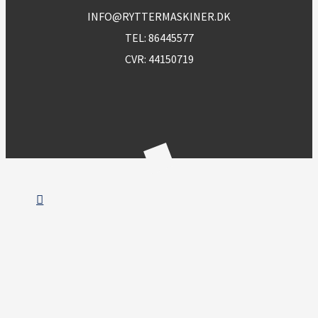
INFO@RYTTERMASKINER.DK
TEL:
86445577
CVR: 44150719