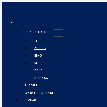
Gå
til
indholdet
Søg
PRODUKTER
TEBBE
ALPEGO
ELHO
MX
DONDI
AGROLUX
SLIDDELE
OM RYTTER MASKINER
KONTAKT