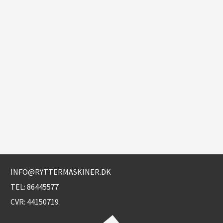
INFO@RYTTERMASKINER.DK
TEL:
86445577
CVR: 44150719